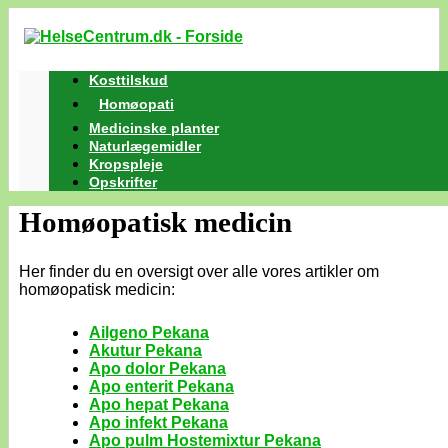
Kosttilskud
Homøopati
Medicinske planter
Naturlægemidler
Kropspleje
Opskrifter
Homøopatisk medicin
Her finder du en oversigt over alle vores artikler om
homøopatisk medicin:
Ailgeno Pekana
Akutur Pekana
Apo dolor Pekana
Apo enterit Pekana
Apo hepat Pekana
Apo infekt Pekana
Apo pulm Hostemixtur Pekana