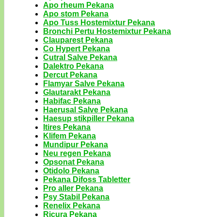
Apo rheum Pekana
Apo stom Pekana
Apo Tuss Hostemixtur Pekana
Bronchi Pertu Hostemixtur Pekana
Clauparest Pekana
Co Hypert Pekana
Cutral Salve Pekana
Dalektro Pekana
Dercut Pekana
Flamyar Salve Pekana
Glautarakt Pekana
Habifac Pekana
Haerusal Salve Pekana
Haesup stikpiller Pekana
Itires Pekana
Klifem Pekana
Mundipur Pekana
Neu regen Pekana
Opsonat Pekana
Otidolo Pekana
Pekana Difoss Tabletter
Pro aller Pekana
Psy Stabil Pekana
Renelix Pekana
Ricura Pekana