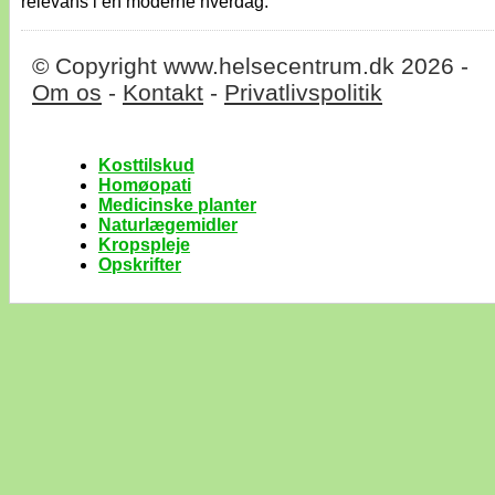
relevans i en moderne hverdag.
© Copyright www.helsecentrum.dk 2026 -
Om os
-
Kontakt
-
Privatlivspolitik
Kosttilskud
Homøopati
Medicinske planter
Naturlægemidler
Kropspleje
Opskrifter