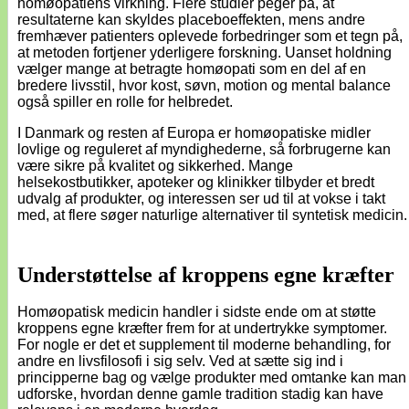
homøopatiens virkning. Flere studier peger på, at
resultaterne kan skyldes placeboeffekten, mens andre
fremhæver patienters oplevede forbedringer som et tegn på,
at metoden fortjener yderligere forskning. Uanset holdning
vælger mange at betragte homøopati som en del af en
bredere livsstil, hvor kost, søvn, motion og mental balance
også spiller en rolle for helbredet.
I Danmark og resten af Europa er homøopatiske midler
lovlige og reguleret af myndighederne, så forbrugerne kan
være sikre på kvalitet og sikkerhed. Mange
helsekostbutikker, apoteker og klinikker tilbyder et bredt
udvalg af produkter, og interessen ser ud til at vokse i takt
med, at flere søger naturlige alternativer til syntetisk medicin.
Understøttelse af kroppens egne kræfter
Homøopatisk medicin handler i sidste ende om at støtte
kroppens egne kræfter frem for at undertrykke symptomer.
For nogle er det et supplement til moderne behandling, for
andre en livsfilosofi i sig selv. Ved at sætte sig ind i
principperne bag og vælge produkter med omtanke kan man
udforske, hvordan denne gamle tradition stadig kan have