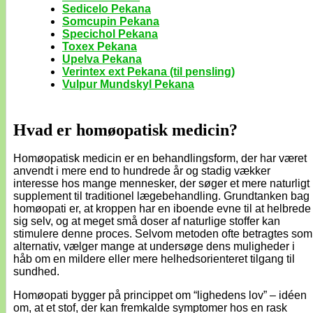
Sedicelo Pekana
Somcupin Pekana
Specichol Pekana
Toxex Pekana
Upelva Pekana
Verintex ext Pekana (til pensling)
Vulpur Mundskyl Pekana
Hvad er homøopatisk medicin?
Homøopatisk medicin er en behandlingsform, der har været
anvendt i mere end to hundrede år og stadig vækker
interesse hos mange mennesker, der søger et mere naturligt
supplement til traditionel lægebehandling. Grundtanken bag
homøopati er, at kroppen har en iboende evne til at helbrede
sig selv, og at meget små doser af naturlige stoffer kan
stimulere denne proces. Selvom metoden ofte betragtes som
alternativ, vælger mange at undersøge dens muligheder i
håb om en mildere eller mere helhedsorienteret tilgang til
sundhed.
Homøopati bygger på princippet om “lighedens lov” – idéen
om, at et stof, der kan fremkalde symptomer hos en rask