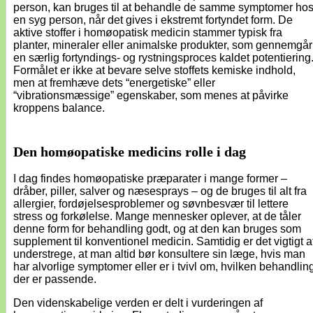
person, kan bruges til at behandle de samme symptomer ho
en syg person, når det gives i ekstremt fortyndet form. De
aktive stoffer i homøopatisk medicin stammer typisk fra
planter, mineraler eller animalske produkter, som gennemgår
en særlig fortyndings- og rystningsproces kaldet potentiering
Formålet er ikke at bevare selve stoffets kemiske indhold,
men at fremhæve dets “energetiske” eller
“vibrationsmæssige” egenskaber, som menes at påvirke
kroppens balance.
Den homøopatiske medicins rolle i dag
I dag findes homøopatiske præparater i mange former –
dråber, piller, salver og næsesprays – og de bruges til alt fra
allergier, fordøjelsesproblemer og søvnbesvær til lettere
stress og forkølelse. Mange mennesker oplever, at de tåler
denne form for behandling godt, og at den kan bruges som
supplement til konventionel medicin. Samtidig er det vigtigt a
understrege, at man altid bør konsultere sin læge, hvis man
har alvorlige symptomer eller er i tvivl om, hvilken behandlin
der er passende.
Den videnskabelige verden er delt i vurderingen af