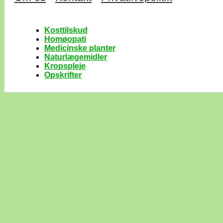
Kosttilskud
Homøopati
Medicinske planter
Naturlægemidler
Kropspleje
Opskrifter