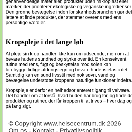
genanvendelige materialer, produkter uden mikroplast eller
mærker, der prioriterer økologiske og veganske ingredienser.
Den grønne bevægelse inden for skønhedsbranchen gør det
lettere at finde produkter, der stemmer overens med ens
personlige værdier.
Kropspleje i det lange løb
At pleje sin krop handler ikke kun om udseende, men om at
bevare hudens sundhed og styrke over tid. En konsekvent
rutine med rens, fugt og beskyttelse mod solen kan
forebygge tidlige aldringstegn og bevare hudens elasticitet.
Samtidig kan en sund livsstil med nok søvn, vand og
bevægelse understøtte kroppens naturlige funktioner indefra
Kropspleje er derfor en helhedsorienteret tilgang til velvære.
Det handler om at forstå, hvad huden har brug for, og finde d
produkter og rutiner, der får kroppen til at trives – hver dag og
på lang sigt.
© Copyright www.helsecentrum.dk 2026 -
Om os
-
Kontakt
-
Privatlivspolitik