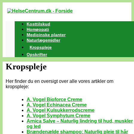
Kosttilskud
Homøopati
Medicinske planter
Naturlægemidler
Kropspleje
Opskrifter
Kropspleje
Her finder du en oversigt over alle vores artikler om
kropspleje:
A. Vogel Bioforce Creme
A. Vogel Echinacea Creme
A. Vogel Kulsukkerrodscreme
A. Vogel Symphytum Creme
Arnica Salve – Naturlig lindring til hud, muskler
og led
Brændenælde shampoo: Naturlig pleje til hår