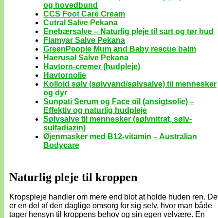
og hovedbund
CCS Foot Care Cream
Cutral Salve Pekana
Enebærsalve – Naturlig pleje til sart og tør hud
Flamyar Salve Pekana
GreenPeople Mum and Baby rescue balm
Haerusal Salve Pekana
Havtorn-cremer (hudpleje)
Havtornolie
Kolloid sølv (sølvvand/sølvsalve) til mennesker
og dyr
Sunpati Serum og Face oil (ansigtsolie) –
Effektiv og naturlig hudpleje
Sølvsalve til mennesker (sølvnitrat, sølv-
sulfadiazin)
Øjenmasker med B12-vitamin – Australian
Bodycare
Naturlig pleje til kroppen
Kropspleje handler om mere end blot at holde huden ren. De
er en del af den daglige omsorg for sig selv, hvor man både
tager hensyn til kroppens behov og sin egen velvære. En