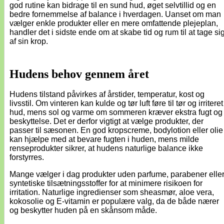
god rutine kan bidrage til en sund hud, øget selvtillid og en
bedre fornemmelse af balance i hverdagen. Uanset om man
vælger enkle produkter eller en mere omfattende plejeplan,
handler det i sidste ende om at skabe tid og rum til at tage si
af sin krop.
Hudens behov gennem året
Hudens tilstand påvirkes af årstider, temperatur, kost og
livsstil. Om vinteren kan kulde og tør luft føre til tør og irriteret
hud, mens sol og varme om sommeren kræver ekstra fugt og
beskyttelse. Det er derfor vigtigt at vælge produkter, der
passer til sæsonen. En god kropscreme, bodylotion eller olie
kan hjælpe med at bevare fugten i huden, mens milde
renseprodukter sikrer, at hudens naturlige balance ikke
forstyrres.
Mange vælger i dag produkter uden parfume, parabener elle
syntetiske tilsætningsstoffer for at minimere risikoen for
irritation. Naturlige ingredienser som sheasmør, aloe vera,
kokosolie og E-vitamin er populære valg, da de både nærer
og beskytter huden på en skånsom måde.