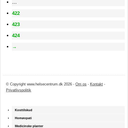
…
422
423
424
→
© Copyright www.helsecentrum.dk 2026 -
Om os
-
Kontakt
-
Privatlivspolitik
Kosttilskud
Homøopati
Medicinske planter