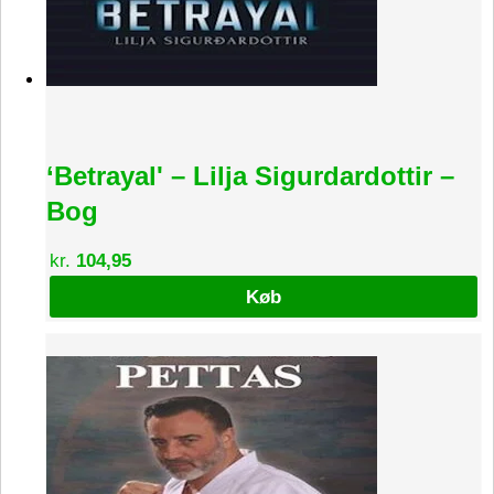
‘Betrayal' – Lilja Sigurdardottir –
Bog
kr.
104,95
Køb