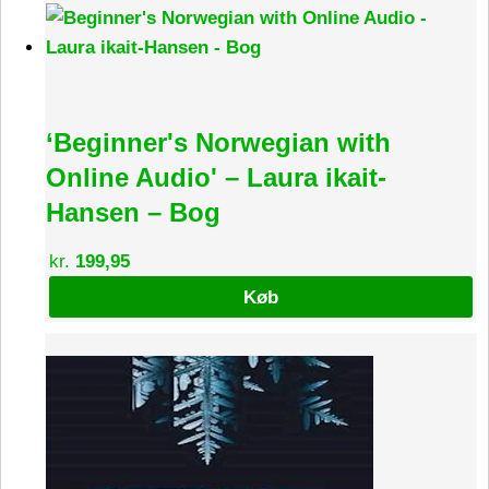
‘Beginner's Norwegian with
Online Audio' – Laura ikait-
Hansen – Bog
kr.
199,95
Køb