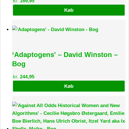
kr.
169,95
Køb
‘Adaptogens' – David Winston –
Bog
kr.
244,95
Køb