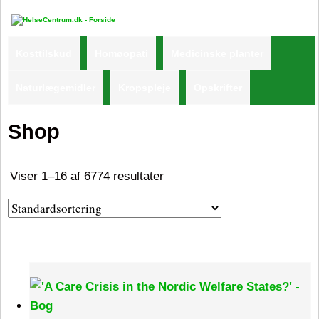
Kosttilskud
Homøopati
Medicinske planter
Naturlægemidler
Kropspleje
Opskrifter
Shop
Viser 1–16 af 6774 resultater