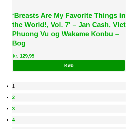
‘Breasts Are My Favorite Things in
the World!, Vol. 7' – Jan Cash, Viet
Phuong Vu og Wakame Konbu –
Bog
kr.
129,95
Køb
1
2
3
4