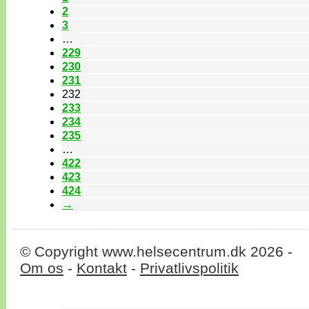
2
3
…
229
230
231
232
233
234
235
…
422
423
424
→
© Copyright www.helsecentrum.dk 2026 -
Om os
-
Kontakt
-
Privatlivspolitik