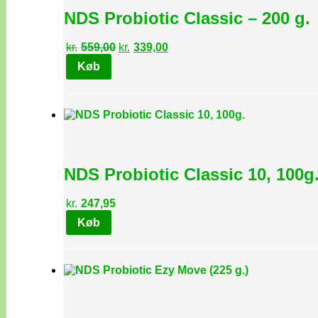
NDS Probiotic Classic – 200 g.
Den
Den
kr.
559,00
kr.
339,00
oprindelige
aktuelle
Køb
pris
pris
var:
er:
kr.559,00.
kr.339,00.
NDS Probiotic Classic 10, 100g
kr.
247,95
Køb