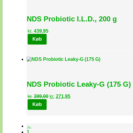
NDS Probiotic I.L.D., 200 g
kr.
439,95
Køb
NDS Probiotic Leaky-G (175 G)
Den
Den
kr.
399,00
kr.
271,95
oprindelige
aktuelle
Køb
pris
pris
var:
er:
kr.399,00.
kr.271,95.
←
1