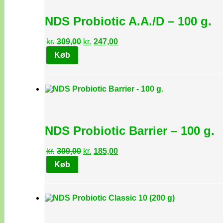
NDS Probiotic A.A./D – 100 g.
Den
Den
kr.
309,00
kr.
247,00
oprindelige
aktuelle
Køb
pris
pris
var:
er:
kr.309,00.
kr.247,00.
NDS Probiotic Barrier – 100 g.
Den
Den
kr.
309,00
kr.
185,00
oprindelige
aktuelle
Køb
pris
pris
var:
er:
kr.309,00.
kr.185,00.