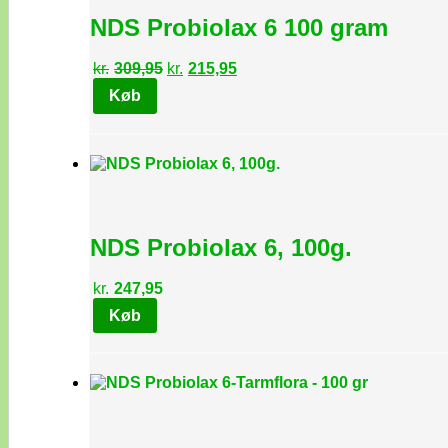
NDS Probiolax 6 100 gram
Den
Den
kr.
309,95
kr.
215,95
oprindelige
aktuelle
Køb
pris
pris
var:
er:
kr.309,95.
kr.215,95.
NDS Probiolax 6, 100g.
kr.
247,95
Køb