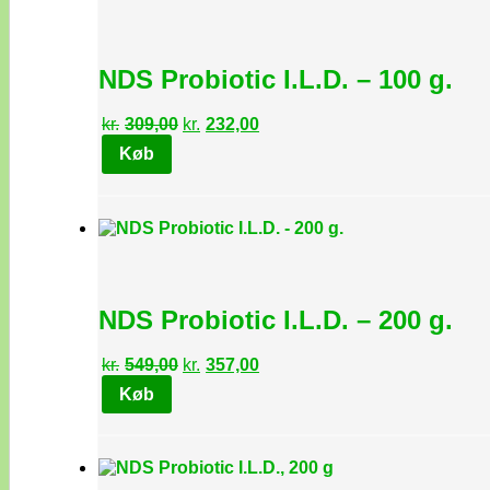
NDS Probiotic I.L.D. – 100 g.
Den
Den
kr.
309,00
kr.
232,00
oprindelige
aktuelle
Køb
pris
pris
var:
er:
kr.309,00.
kr.232,00.
NDS Probiotic I.L.D. – 200 g.
Den
Den
kr.
549,00
kr.
357,00
oprindelige
aktuelle
Køb
pris
pris
var:
er:
kr.549,00.
kr.357,00.