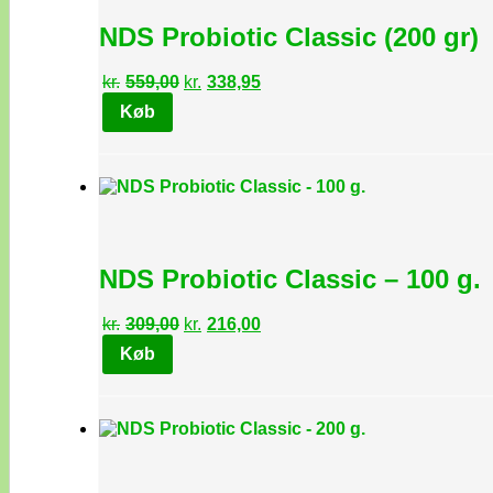
NDS Probiotic Classic (200 gr)
Den
Den
kr.
559,00
kr.
338,95
oprindelige
aktuelle
Køb
pris
pris
var:
er:
kr.559,00.
kr.338,95.
NDS Probiotic Classic – 100 g.
Den
Den
kr.
309,00
kr.
216,00
oprindelige
aktuelle
Køb
pris
pris
var:
er:
kr.309,00.
kr.216,00.