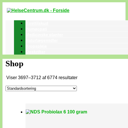
Kosttilskud
Homøopati
Medicinske planter
Naturlægemidler
Kropspleje
Opskrifter
Shop
Viser 3697–3712 af 6774 resultater