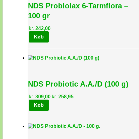
NDS Probiolax 6-Tarmflora –
100 gr
kr.
242,00
Køb
NDS Probiotic A.A./D (100 g)
Den
Den
kr.
309,00
kr.
258,95
oprindelige
aktuelle
Køb
pris
pris
var:
er:
kr.309,00.
kr.258,95.