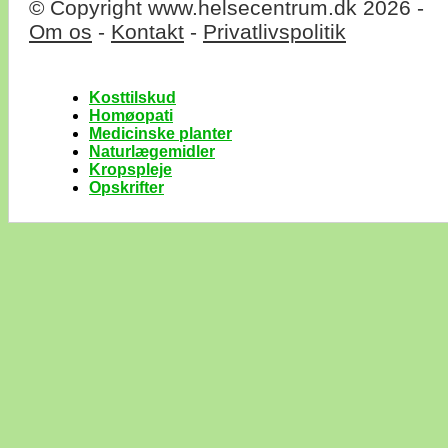
© Copyright www.helsecentrum.dk 2026 -
Om os
-
Kontakt
-
Privatlivspolitik
Kosttilskud
Homøopati
Medicinske planter
Naturlægemidler
Kropspleje
Opskrifter