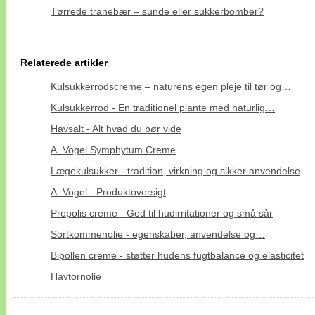
Tørrede tranebær – sunde eller sukkerbomber?
Relaterede artikler
Kulsukkerrodscreme – naturens egen pleje til tør og…
Kulsukkerrod - En traditionel plante med naturlig…
Havsalt - Alt hvad du bør vide
A. Vogel Symphytum Creme
Lægekulsukker - tradition, virkning og sikker anvendelse
A. Vogel - Produktoversigt
Propolis creme - God til hudirritationer og små sår
Sortkommenolie - egenskaber, anvendelse og…
Bipollen creme - støtter hudens fugtbalance og elasticitet
Havtornolie