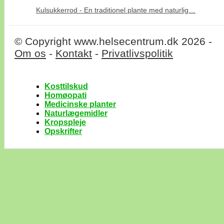
Kulsukkerrod - En traditionel plante med naturlig…
© Copyright www.helsecentrum.dk 2026 -
Om os
-
Kontakt
-
Privatlivspolitik
Kosttilskud
Homøopati
Medicinske planter
Naturlægemidler
Kropspleje
Opskrifter