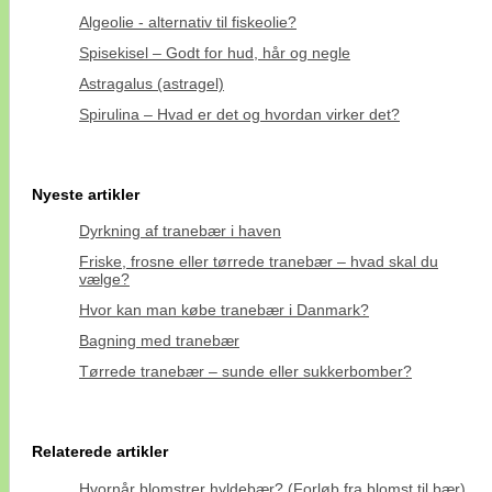
Algeolie - alternativ til fiskeolie?
Spisekisel – Godt for hud, hår og negle
Astragalus (astragel)
Spirulina – Hvad er det og hvordan virker det?
Nyeste artikler
Dyrkning af tranebær i haven
Friske, frosne eller tørrede tranebær – hvad skal du
vælge?
Hvor kan man købe tranebær i Danmark?
Bagning med tranebær
Tørrede tranebær – sunde eller sukkerbomber?
Relaterede artikler
Hvornår blomstrer hyldebær? (Forløb fra blomst til bær)