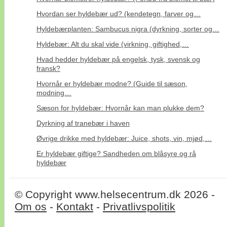
Hvordan ser hyldebær ud? (kendetegn, farver og…
Hyldebærplanten: Sambucus nigra (dyrkning, sorter og…
Hyldebær: Alt du skal vide (virkning, giftighed,…
Hvad hedder hyldebær på engelsk, tysk, svensk og
fransk?
Hvornår er hyldebær modne? (Guide til sæson,
modning…
Sæson for hyldebær: Hvornår kan man plukke dem?
Dyrkning af tranebær i haven
Øvrige drikke med hyldebær: Juice, shots, vin, mjød,…
Er hyldebær giftige? Sandheden om blåsyre og rå
hyldebær
© Copyright www.helsecentrum.dk 2026 -
Om os
-
Kontakt
-
Privatlivspolitik