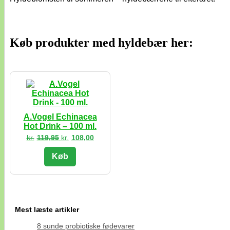
Køb produkter med hyldebær her:
A.Vogel Echinacea
Hot Drink – 100 ml.
Den
Den
kr.
119,95
kr.
108,00
oprindelige
aktuelle
pris
pris
Køb
var:
er:
kr.119,95.
kr.108,00.
Mest læste artikler
8 sunde probiotiske fødevarer