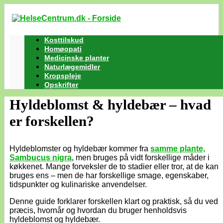
Kosttilskud
Homøopati
Medicinske planter
Naturlægemidler
Kropspleje
Opskrifter
Hyldeblomst & hyldebær – hvad
er forskellen?
Hyldeblomster og hyldebær kommer fra
samme plante,
Sambucus nigra
, men bruges på vidt forskellige måder i
køkkenet. Mange forveksler de to stadier eller tror, at de kan
bruges ens – men de har forskellige smage, egenskaber,
tidspunkter og kulinariske anvendelser.
Denne guide forklarer forskellen klart og praktisk, så du ved
præcis, hvornår og hvordan du bruger henholdsvis
hyldeblomst og hyldebær.