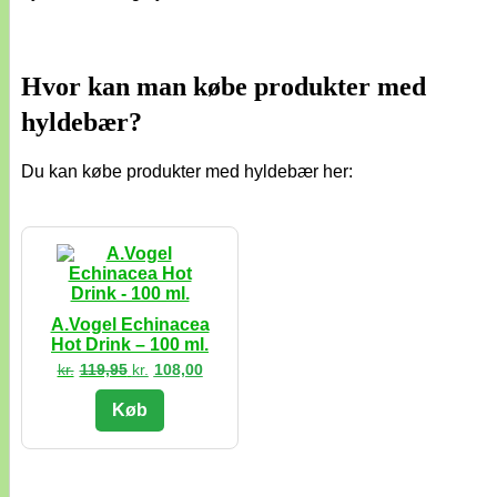
Hvor kan man købe produkter med
hyldebær?
Du kan købe produkter med hyldebær her:
A.Vogel Echinacea
Hot Drink – 100 ml.
Den
Den
kr.
119,95
kr.
108,00
oprindelige
aktuelle
pris
pris
Køb
var:
er:
kr.119,95.
kr.108,00.