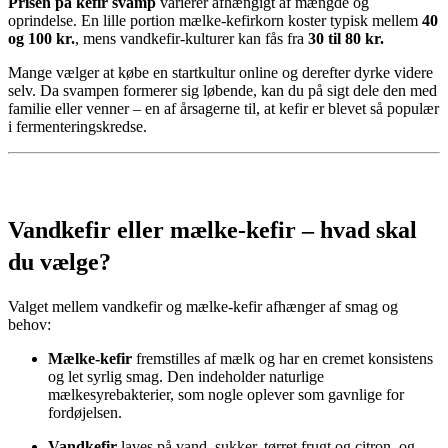
Prisen på kefir svamp
varierer afhængigt af mængde og
oprindelse. En lille portion mælke-kefirkorn koster typisk mellem
40
og 100 kr.
, mens vandkefir-kulturer kan fås fra
30 til 80 kr.
Mange vælger at købe en startkultur online og derefter dyrke videre
selv. Da svampen formerer sig løbende, kan du på sigt dele den med
familie eller venner – en af årsagerne til, at kefir er blevet så populær
i fermenteringskredse.
Vandkefir eller mælke-kefir – hvad skal
du vælge?
Valget mellem vandkefir og mælke-kefir afhænger af smag og
behov:
Mælke-kefir
fremstilles af mælk og har en cremet konsistens
og let syrlig smag. Den indeholder naturlige
mælkesyrebakterier, som nogle oplever som gavnlige for
fordøjelsen.
Vandkefir
laves på vand, sukker, tørret frugt og citron, og