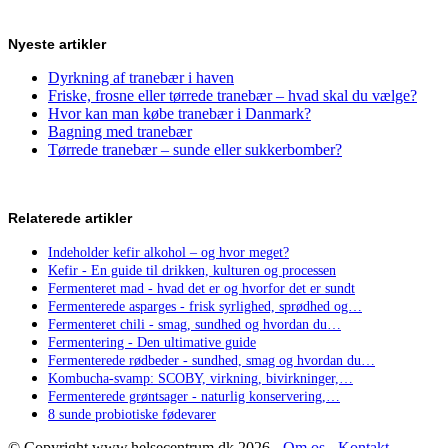
Nyeste artikler
Dyrkning af tranebær i haven
Friske, frosne eller tørrede tranebær – hvad skal du vælge?
Hvor kan man købe tranebær i Danmark?
Bagning med tranebær
Tørrede tranebær – sunde eller sukkerbomber?
Relaterede artikler
Indeholder kefir alkohol – og hvor meget?
Kefir - En guide til drikken, kulturen og processen
Fermenteret mad - hvad det er og hvorfor det er sundt
Fermenterede asparges - frisk syrlighed, sprødhed og…
Fermenteret chili - smag, sundhed og hvordan du…
Fermentering - Den ultimative guide
Fermenterede rødbeder - sundhed, smag og hvordan du…
Kombucha-svamp: SCOBY, virkning, bivirkninger,…
Fermenterede grøntsager - naturlig konservering,…
8 sunde probiotiske fødevarer
© Copyright www.helsecentrum.dk 2026 -
Om os
-
Kontakt
-