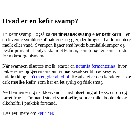
Hvad er en kefir svamp?
En kefir svamp – også kaldet
tibetansk svamp
eller
kefirkorn
– er
en levende symbiose af bakterier og gær, der bruges til at fermentere
mælk eller vand. Svampen ligner små hvide blomkålsklumper og
består primært af polysakkaridet kefiran, som fungerer som struktur
for mikroorganismerne.
Når svampen tilsættes mælk, starter en
naturlig fermentering
, hvor
bakterierne og gæren omdanner mælkesukker til mælkesyre,
kuldioxid og
små mængder alkohol
. Resultatet er den karakteristiske
drik
mælke-kefir
, som har en let syrlig og frisk smag.
Ved fermentering i sukkervand – med tilsætning af f.eks. citron og
tørret frugt – får man i stedet
vandkefir
, som er mild, boblende og
alkoholfri i praktisk forstand.
Læs evt. mere om
kefir her
.