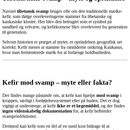
Navnet
tibetansk svamp
bruges ofte om den traditionelle mælke-
kefir, som ifølge overleveringerne stammer fra tibetanske og
kaukasiske klostre. Her blev den betragtet som et symbol på
sundhed og velvære, og kefirkornene blev overleveret fra generation
til generation.
Selvom historien er præget af myter, er oprindelsen geografisk set
korrekt: Kefir menes at stamme fra områderne omkring Kaukasus,
hvor man fermenterede mælk for at forlænge holdbarheden.
Kefir mod svamp – myte eller fakta?
Der findes mange påstande om, at kefir kan hjælpe
mod svamp
i
kroppen, særligt i fordøjelsessystemet eller på huden. Det er dog
vigtigt at understrege, at kefir
ikke er et lægemiddel
, og der findes
ingen videnskabelig dokumentation
for, at kefir helbreder
svampeinfektioner.
Derimod kan kefir som en del af en sund kost bidrage til at