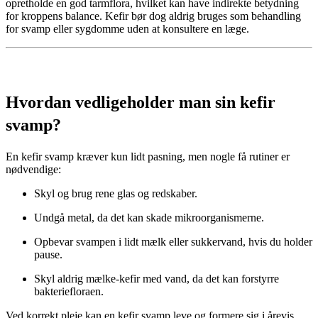
opretholde en god tarmflora, hvilket kan have indirekte betydning
for kroppens balance. Kefir bør dog aldrig bruges som behandling
for svamp eller sygdomme uden at konsultere en læge.
Hvordan vedligeholder man sin kefir
svamp?
En kefir svamp kræver kun lidt pasning, men nogle få rutiner er
nødvendige:
Skyl og brug rene glas og redskaber.
Undgå metal, da det kan skade mikroorganismerne.
Opbevar svampen i lidt mælk eller sukkervand, hvis du holder
pause.
Skyl aldrig mælke-kefir med vand, da det kan forstyrre
bakteriefloraen.
Ved korrekt pleje kan en kefir svamp leve og formere sig i årevis.