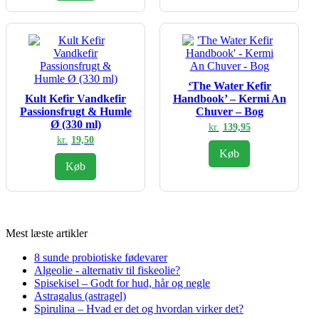
‘The Water Kefir
Kult Kefir Vandkefir
Handbook’ – Kermi An
Passionsfrugt & Humle
Chuver – Bog
Ø (330 ml)
kr.
139,95
kr.
19,50
Køb
Køb
Mest læste artikler
8 sunde probiotiske fødevarer
Algeolie - alternativ til fiskeolie?
Spisekisel – Godt for hud, hår og negle
Astragalus (astragel)
Spirulina – Hvad er det og hvordan virker det?