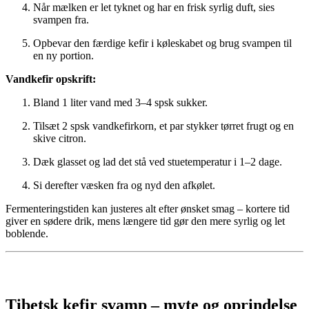
Når mælken er let tyknet og har en frisk syrlig duft, sies
svampen fra.
Opbevar den færdige kefir i køleskabet og brug svampen til
en ny portion.
Vandkefir opskrift:
Bland 1 liter vand med 3–4 spsk sukker.
Tilsæt 2 spsk vandkefirkorn, et par stykker tørret frugt og en
skive citron.
Dæk glasset og lad det stå ved stuetemperatur i 1–2 dage.
Si derefter væsken fra og nyd den afkølet.
Fermenteringstiden kan justeres alt efter ønsket smag – kortere tid
giver en sødere drik, mens længere tid gør den mere syrlig og let
boblende.
Tibetsk kefir svamp – myte og oprindelse