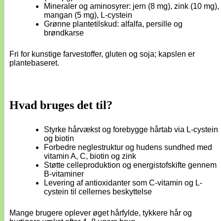
Mineraler og aminosyrer: jern (8 mg), zink (10 mg),
mangan (5 mg), L-cystein
Grønne plantetilskud: alfalfa, persille og
brøndkarse
Fri for kunstige farvestoffer, gluten og soja; kapslen er
plantebaseret.
Hvad bruges det til?
Styrke hårvækst og forebygge hårtab via L-cystein
og biotin
Forbedre neglestruktur og hudens sundhed med
vitamin A, C, biotin og zink
Støtte celleproduktion og energistofskifte gennem
B-vitaminer
Levering af antioxidanter som C-vitamin og L-
cystein til cellernes beskyttelse
Mange brugere oplever øget hårfylde, tykkere hår og