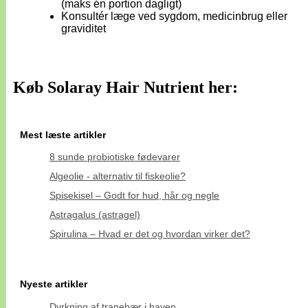
(maks én portion dagligt)
Konsultér læge ved sygdom, medicinbrug eller
graviditet
Køb Solaray Hair Nutrient her:
Mest læste artikler
8 sunde probiotiske fødevarer
Algeolie - alternativ til fiskeolie?
Spisekisel – Godt for hud, hår og negle
Astragalus (astragel)
Spirulina – Hvad er det og hvordan virker det?
Nyeste artikler
Dyrkning af tranebær i haven