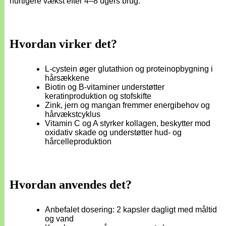
hurtigere vækst efter 4–8 ugers brug.
Hvordan virker det?
L-cystein øger glutathion og proteinopbygning i
hårsækkene
Biotin og B-vitaminer understøtter
keratinproduktion og stofskifte
Zink, jern og mangan fremmer energibehov og
hårvækstcyklus
Vitamin C og A styrker kollagen, beskytter mod
oxidativ skade og understøtter hud- og
hårcelleproduktion
Hvordan anvendes det?
Anbefalet dosering: 2 kapsler dagligt med måltid
og vand