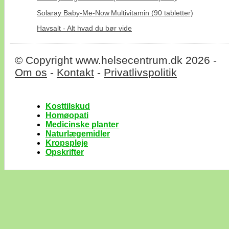
Solaray Baby‑Me‑Now Multivitamin (90 tabletter)
Havsalt - Alt hvad du bør vide
© Copyright www.helsecentrum.dk 2026 -
Om os
-
Kontakt
-
Privatlivspolitik
Kosttilskud
Homøopati
Medicinske planter
Naturlægemidler
Kropspleje
Opskrifter