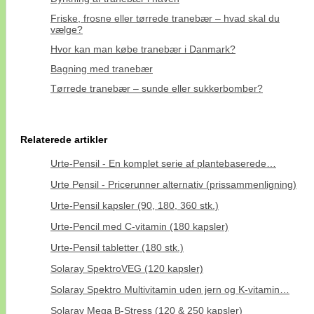
Friske, frosne eller tørrede tranebær – hvad skal du
vælge?
Hvor kan man købe tranebær i Danmark?
Bagning med tranebær
Tørrede tranebær – sunde eller sukkerbomber?
Relaterede artikler
Urte-Pensil - En komplet serie af plantebaserede…
Urte Pensil - Pricerunner alternativ (prissammenligning)
Urte-Pensil kapsler (90, 180, 360 stk.)
Urte-Pencil med C-vitamin (180 kapsler)
Urte-Pensil tabletter (180 stk.)
Solaray SpektroVEG (120 kapsler)
Solaray Spektro Multivitamin uden jern og K-vitamin…
Solaray Mega B‑Stress (120 & 250 kapsler)