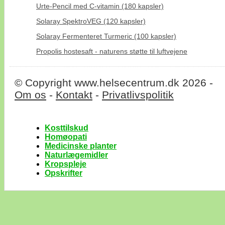
Urte-Pencil med C-vitamin (180 kapsler)
Solaray SpektroVEG (120 kapsler)
Solaray Fermenteret Turmeric (100 kapsler)
Propolis hostesaft - naturens støtte til luftvejene
© Copyright www.helsecentrum.dk 2026 -
Om os
-
Kontakt
-
Privatlivspolitik
Kosttilskud
Homøopati
Medicinske planter
Naturlægemidler
Kropspleje
Opskrifter