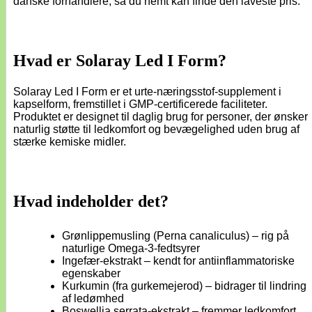
danske forhandlere, så du nemt kan finde den laveste pris.
Hvad er Solaray Led I Form?
Solaray Led I Form er et urte-næringsstof-supplement i
kapselform, fremstillet i GMP-certificerede faciliteter.
Produktet er designet til daglig brug for personer, der ønsker
naturlig støtte til ledkomfort og bevægelighed uden brug af
stærke kemiske midler.
Hvad indeholder det?
Grønlippemusling (Perna canaliculus) – rig på
naturlige Omega-3-fedtsyrer
Ingefær-ekstrakt – kendt for antiinflammatoriske
egenskaber
Kurkumin (fra gurkemejerod) – bidrager til lindring
af ledømhed
Boswellia serrata-ekstrakt – fremmer ledkomfort