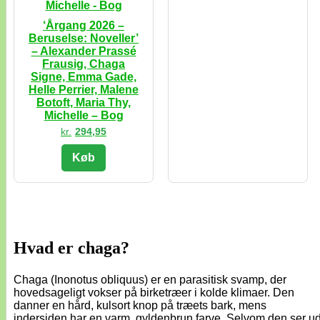
‘Årgang 2026 –
Beruselse: Noveller’
– Alexander Prassé
Frausig, Chaga
Signe, Emma Gade,
Helle Perrier, Malene
Botoft, Maria Thy,
Michelle – Bog
kr.
294,95
Køb
Hvad er chaga?
Chaga (Inonotus obliquus) er en parasitisk svamp, der
hovedsageligt vokser på birketræer i kolde klimaer. Den
danner en hård, kulsort knop på træets bark, mens
indersiden har en varm, gyldenbrun farve. Selvom den ser u