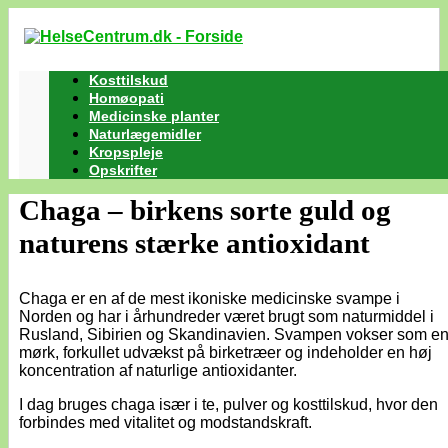
Kosttilskud
Homøopati
Medicinske planter
Naturlægemidler
Kropspleje
Opskrifter
Chaga – birkens sorte guld og
naturens stærke antioxidant
Chaga er en af de mest ikoniske medicinske svampe i
Norden og har i århundreder været brugt som naturmiddel i
Rusland, Sibirien og Skandinavien. Svampen vokser som e
mørk, forkullet udvækst på birketræer og indeholder en høj
koncentration af naturlige antioxidanter.
I dag bruges chaga især i te, pulver og kosttilskud, hvor den
forbindes med vitalitet og modstandskraft.