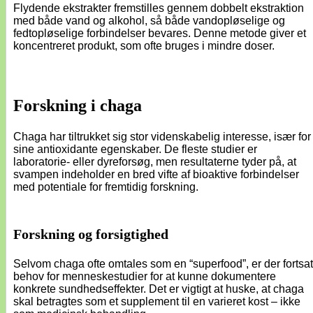
Flydende ekstrakter fremstilles gennem dobbelt ekstraktion
med både vand og alkohol, så både vandopløselige og
fedtopløselige forbindelser bevares. Denne metode giver et
koncentreret produkt, som ofte bruges i mindre doser.
Forskning i chaga
Chaga har tiltrukket sig stor videnskabelig interesse, især for
sine antioxidante egenskaber. De fleste studier er
laboratorie- eller dyreforsøg, men resultaterne tyder på, at
svampen indeholder en bred vifte af bioaktive forbindelser
med potentiale for fremtidig forskning.
Forskning og forsigtighed
Selvom chaga ofte omtales som en “superfood”, er der fortsat
behov for menneskestudier for at kunne dokumentere
konkrete sundhedseffekter. Det er vigtigt at huske, at chaga
skal betragtes som et supplement til en varieret kost – ikke