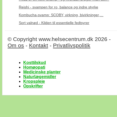
Reishi - svampen for ro, balance og indre styrke
Kombucha-svamp: SCOBY, virkning, bivirkninger,…
Sort valnød - Kilden til essentielle fedtsyrer
© Copyright www.helsecentrum.dk 2026 -
Om os
-
Kontakt
-
Privatlivspolitik
Kosttilskud
Homøopati
Medicinske planter
Naturlægemidler
Kropspleje
Opskrifter