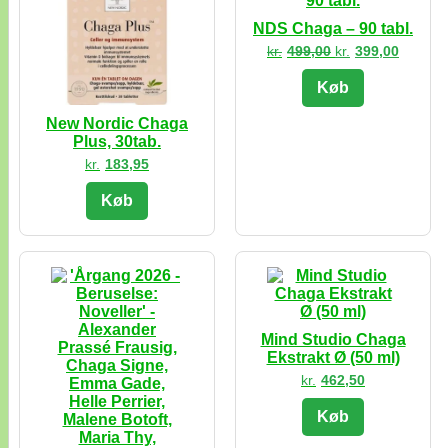
NDS Chaga – 90 tabl.
Den
Den
kr.
499,00
kr.
399,00
oprindelige
aktuell
pris
pris
Køb
var:
er:
kr.499,00.
kr.399,
New Nordic Chaga
Plus, 30tab.
kr.
183,95
Køb
Mind Studio Chaga
Ekstrakt Ø (50 ml)
kr.
462,50
Køb