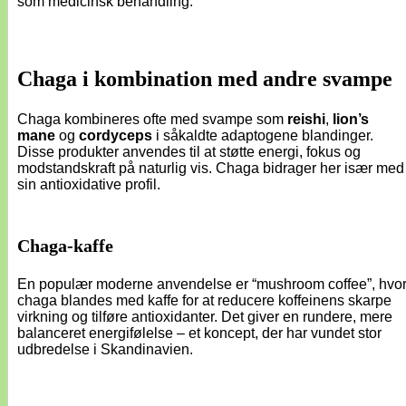
som medicinsk behandling.
Chaga i kombination med andre svampe
Chaga kombineres ofte med svampe som
reishi
,
lion’s
mane
og
cordyceps
i såkaldte adaptogene blandinger.
Disse produkter anvendes til at støtte energi, fokus og
modstandskraft på naturlig vis. Chaga bidrager her især med
sin antioxidative profil.
Chaga-kaffe
En populær moderne anvendelse er “mushroom coffee”, hvo
chaga blandes med kaffe for at reducere koffeinens skarpe
virkning og tilføre antioxidanter. Det giver en rundere, mere
balanceret energifølelse – et koncept, der har vundet stor
udbredelse i Skandinavien.