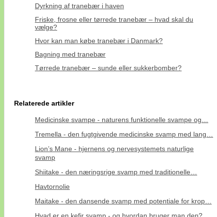
Dyrkning af tranebær i haven
Friske, frosne eller tørrede tranebær – hvad skal du
vælge?
Hvor kan man købe tranebær i Danmark?
Bagning med tranebær
Tørrede tranebær – sunde eller sukkerbomber?
Relaterede artikler
Medicinske svampe - naturens funktionelle svampe og…
Tremella - den fugtgivende medicinske svamp med lang…
Lion’s Mane - hjernens og nervesystemets naturlige
svamp
Shiitake - den næringsrige svamp med traditionelle…
Havtornolie
Maitake - den dansende svamp med potentiale for krop…
Hvad er en kefir svamp - og hvordan bruger man den?