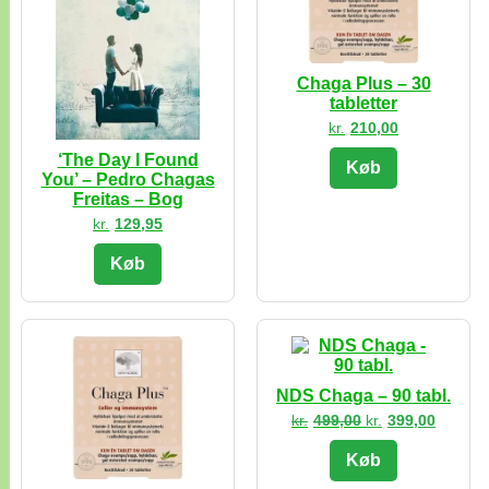
Chaga Plus – 30
tabletter
kr.
210,00
‘The Day I Found
Køb
You’ – Pedro Chagas
Freitas – Bog
kr.
129,95
Køb
NDS Chaga – 90 tabl.
Den
Den
kr.
499,00
kr.
399,00
oprindelige
aktuell
pris
pris
Køb
var:
er:
kr.499,00.
kr.399,