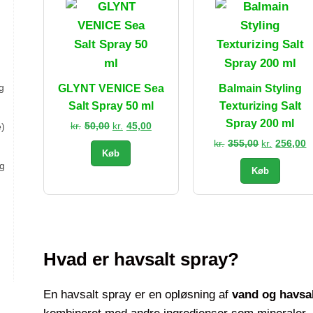
g
GLYNT VENICE Sea
Balmain Styling
Salt Spray 50 ml
Texturizing Salt
Spray 200 ml
Den
Den
kr.
50,00
kr.
45,00
e)
oprindelige
aktuelle
Den
D
kr.
355,00
kr.
256,00
Køb
pris
pris
oprindelig
a
og
var:
er:
Køb
pris
p
kr.50,00.
kr.45,00.
var:
e
kr.355,00.
k
Hvad er havsalt spray?
En havsalt spray er en opløsning af
vand og havsal