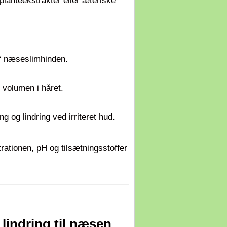
lanteekstrakter eller æteriske
af næseslimhinden.
g volumen i håret.
ing og lindring ved irriteret hud.
rationen, pH og tilsætningsstoffer
 lindring til næsen