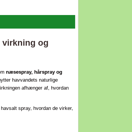
 virkning og
som
næsespray, hårspray og
dnytter havvandets naturlige
n virkningen afhænger af, hvordan
havsalt spray, hvordan de virker,