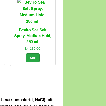
Beviro Sea Salt
Spray, Medium Hold,
250 ml.
en
kr.
160,00
e
ktuelle
Køb
ris
r:
r.256,00.
t (natriumchlorid, NaCl)
, ofte