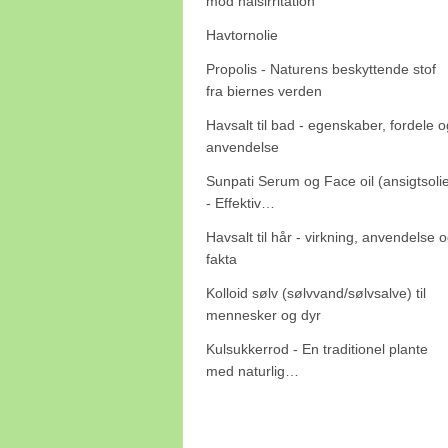
mod halsirritation
Havtornolie
Propolis - Naturens beskyttende stof
fra biernes verden
Havsalt til bad - egenskaber, fordele o
anvendelse
Sunpati Serum og Face oil (ansigtsoli
- Effektiv…
Havsalt til hår - virkning, anvendelse 
fakta
Kolloid sølv (sølvvand/sølvsalve) til
mennesker og dyr
Kulsukkerrod - En traditionel plante
med naturlig…