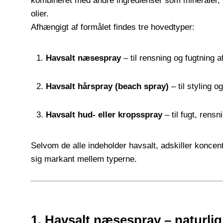
kombineret med andre ingredienser som mineraler, p
olier.
Afhængigt af formålet findes tre hovedtyper:
Havsalt næsespray
– til rensning og fugtning 
Havsalt hårspray (beach spray)
– til styling o
Havsalt hud- eller kropsspray
– til fugt, rensn
Selvom de alle indeholder havsalt, adskiller koncent
sig markant mellem typerne.
1. Havsalt næsespray – naturlig