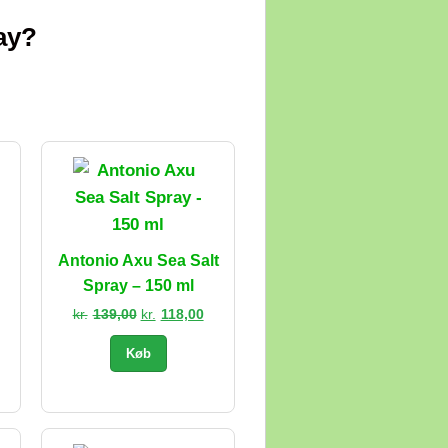
ay?
Antonio Axu Sea Salt
Spray – 150 ml
Den
Den
kr.
139,00
kr.
118,00
oprindelige
aktuelle
Køb
pris
pris
var:
er:
kr.139,00.
kr.118,00.