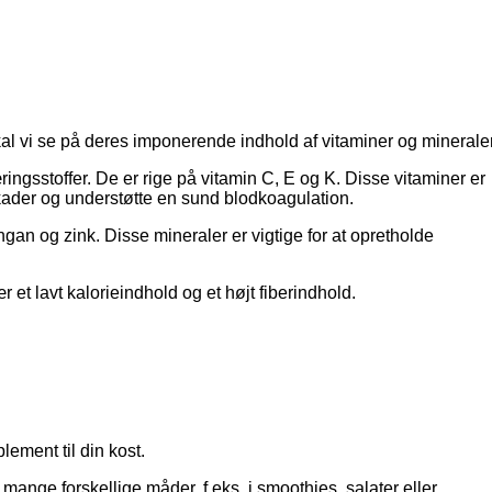
al vi se på deres imponerende indhold af vitaminer og mineraler
ingsstoffer. De er rige på vitamin C, E og K. Disse vitaminer er
skader og understøtte en sund blodkoagulation.
gan og zink. Disse mineraler er vigtige for at opretholde
et lavt kalorieindhold og et højt fiberindhold.
ement til din kost.
nge forskellige måder, f.eks. i smoothies, salater eller