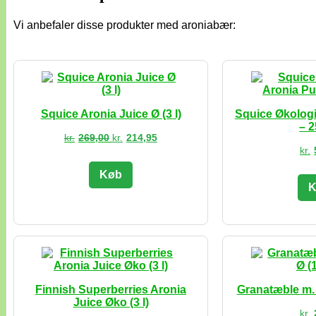
Vi anbefaler disse produkter med aroniabær:
Squice Aronia Juice Ø (3 l)
Squice Økologi
– 2
Den
Den
kr.
269,00
kr.
214,95
oprindelige
aktuelle
kr.
pris
pris
var:
er:
Køb
kr.269,00.
kr.214,95.
K
Finnish Superberries Aronia
Granatæble m. A
Juice Øko (3 l)
kr.