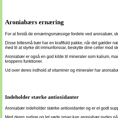
Aroniabærs ernæring
For at forstå de ernæringsmæssige fordele ved aroniabær, sk
Disse bittesmå bær har en kraftfuld pakke, når det gælder nær
med til at styrke dit immunforsvar, beskytte dine celler mod 
Aroniabær er også en god kilde til mineraler som kalium, man
kroppens funktioner.
Ud over deres indhold af vitaminer og mineraler har aroniabær 
Indeholder stærke antioxidanter
Aroniabær indeholder stærke antioxidanter og er et godt suppl
Med deres syrlige og let søde smag kan aroniabær nydes på ma