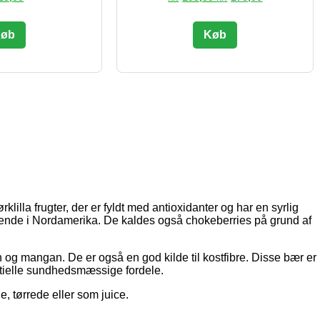
oprindelige
aktuelle
pris
pris
var:
er:
øb
Køb
kr.195,00.
kr.176,00.
lilla frugter, der er fyldt med antioxidanter og har en syrlig
nde i Nordamerika. De kaldes også chokeberries på grund af
 og mangan. De er også en god kilde til kostfibre. Disse bær er
ntielle sundhedsmæssige fordele.
e, tørrede eller som juice.