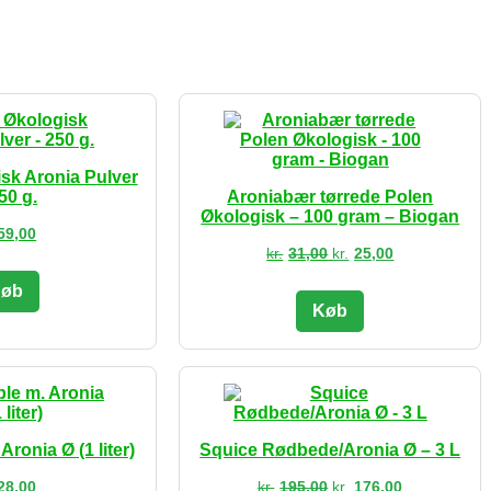
sk Aronia Pulver
50 g.
Aroniabær tørrede Polen
Økologisk – 100 gram – Biogan
59,00
Den
Den
kr.
31,00
kr.
25,00
oprindelige
aktuelle
pris
pris
øb
var:
er:
Køb
kr.31,00.
kr.25,00.
ronia Ø (1 liter)
Squice Rødbede/Aronia Ø – 3 L
Den
Den
28,00
kr.
195,00
kr.
176,00