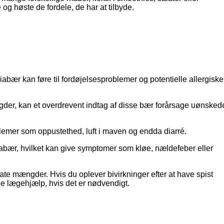
og høste de fordele, de har at tilbyde.
bær kan føre til fordøjelsesproblemer og potentielle allergiske
gder, kan et overdrevent indtag af disse bær forårsage uønsked
oblemer som oppustethed, luft i maven og endda diarré.
abær, hvilket kan give symptomer som kløe, nældefeber eller
erate mængder. Hvis du oplever bivirkninger efter at have spist
e lægehjælp, hvis det er nødvendigt.