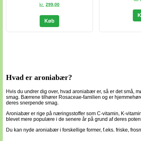
kr.
299,00
K
Køb
Hvad er aroniabær?
Hvis du undrer dig over, hvad aroniabær er, så er det små, mørk
smag. Bærrene tilhører Rosaceae-familien og er hjemmehøre
deres snerpende smag.
Aroniabær er rige på næringsstoffer som C-vitamin, K-vitamin
blevet mere populære i de senere år på grund af deres pote
Du kan nyde aroniabær i forskellige former, f.eks. friske, frosn