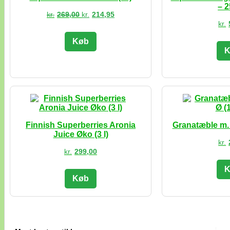
– 2
Den
Den
kr.
269,00
kr.
214,95
oprindelige
aktuelle
kr.
pris
pris
var:
er:
Køb
kr.269,00.
kr.214,95.
K
Finnish Superberries Aronia
Granatæble m. A
Juice Øko (3 l)
kr.
kr.
299,00
K
Køb