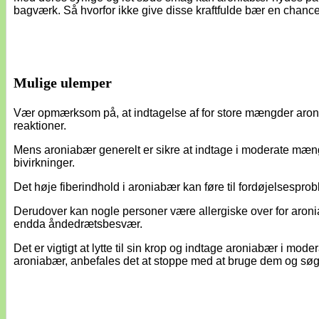
bagværk. Så hvorfor ikke give disse kraftfulde bær en chance 
Mulige ulemper
Vær opmærksom på, at indtagelse af for store mængder aronia
reaktioner.
Mens aroniabær generelt er sikre at indtage i moderate mæn
bivirkninger.
Det høje fiberindhold i aroniabær kan føre til fordøjelsespr
Derudover kan nogle personer være allergiske over for aroni
endda åndedrætsbesvær.
Det er vigtigt at lytte til sin krop og indtage aroniabær i mod
aroniabær, anbefales det at stoppe med at bruge dem og søg