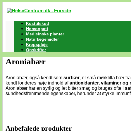
Kosttilskud
Homøopati
Medicinske planter
Naturlægemidler
Kropspleje
Opskrifter
Aroniabær
Aroniabær, også kendt som
surbær
, er små mørklilla bær fr
kendt for deres høje indhold af
antioxidanter, vitaminer og 
Aroniabær har en syrlig og let bitter smag og bruges ofte i
sa
sundhedsfremmende egenskaber, herunder at styrke immunfor
Anbefalede produkter