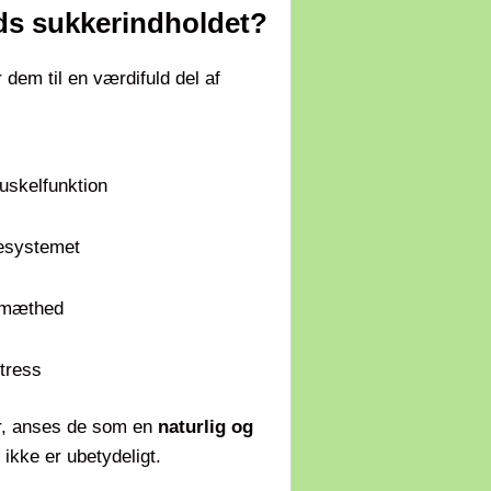
ds sukkerindholdet?
dem til en værdifuld del af
uskelfunktion
vesystemet
l mæthed
stress
er, anses de som en
naturlig og
ikke er ubetydeligt.