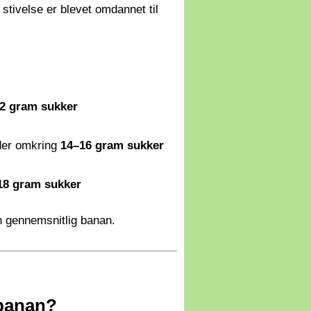
stivelse er blevet omdannet til
2 gram sukker
der omkring
14–16 gram sukker
18 gram sukker
n gennemsnitlig banan.
 banan?