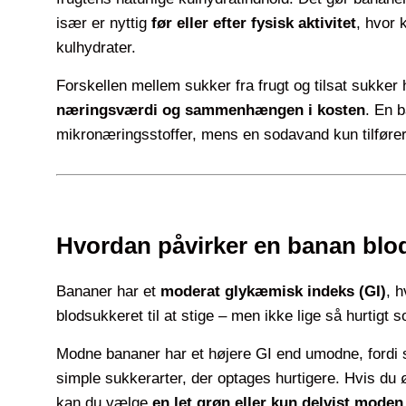
især er nyttig
før eller efter fysisk aktivitet
, hvor 
kulhydrater.
Forskellen mellem sukker fra frugt og tilsat sukker
næringsværdi og sammenhængen i kosten
. En 
mikronæringsstoffer, mens en sodavand kun tilfører
Hvordan påvirker en banan blo
Bananer har et
moderat glykæmisk indeks (GI)
, h
blodsukkeret til at stige – men ikke lige så hurtigt 
Modne bananer har et højere GI end umodne, fordi s
simple sukkerarter, der optages hurtigere. Hvis du 
kan du vælge
en let grøn eller kun delvist mode