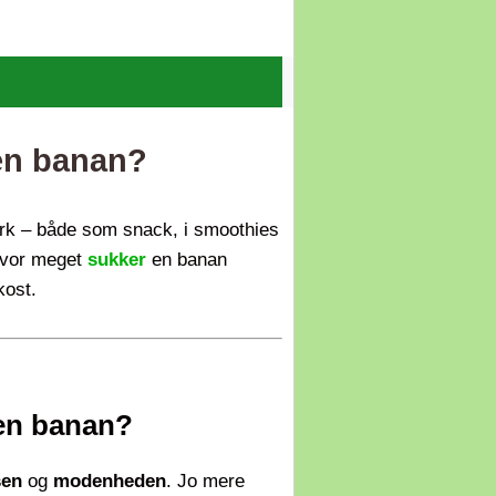
 en banan?
ark – både som snack, i smoothies
hvor meget
sukker
en banan
kost.
 en banan?
sen
og
modenheden
. Jo mere