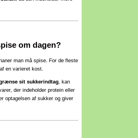
spise om dagen?
ananer man må spise. For de fleste
af en varieret kost.
egrænse sit sukkerindtag
, kan
rer, der indeholder protein eller
er optagelsen af sukker og giver