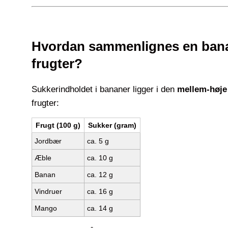
Hvordan sammenlignes en ban
frugter?
Sukkerindholdet i bananer ligger i den
mellem-høje
frugter:
Frugt (100 g)
Sukker (gram)
Jordbær
ca. 5 g
Æble
ca. 10 g
Banan
ca. 12 g
Vindruer
ca. 16 g
Mango
ca. 14 g