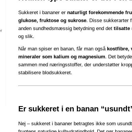
Sukkeret i bananer er
naturligt forekommende fr
glukose, fruktose og sukrose
. Disse sukkerarter f
anden sundhedsmæssig betydning end det
tilsatte
er
og slik.
Når man spiser en banan, får man også
kostfibre,
mineraler som kalium og magnesium
. Det betyde
sammen med næringsstoffer, der understøtter kropp
stabilisere blodsukkeret.
Er sukkeret i en banan “usundt
Nej – sukkeret i bananer betragtes ikke som usundt i
frugtens naturlige kulhydratindhold. Det gør bananen