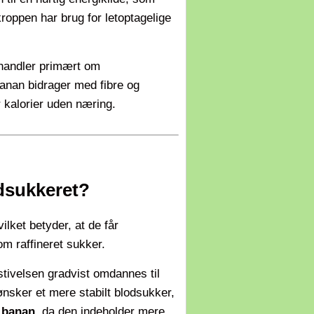
kroppen har brug for letoptagelige
 handler primært om
banan bidrager med fibre og
 kalorier uden næring.
dsukkeret?
vilket betyder, at de får
som raffineret sukker.
tivelsen gradvist omdannes til
ønsker et mere stabilt blodsukker,
n banan
, da den indeholder mere