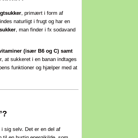
ugtsukker
, primært i form af
indes naturligt i frugt og har en
 sukker
, man finder i fx sodavand
 vitaminer (især B6 og C) samt
r, at sukkeret i en banan indtages
ens funktioner og hjælper med at
”?
 sig selv. Det er en del af
 til en hurtig energikilde, som