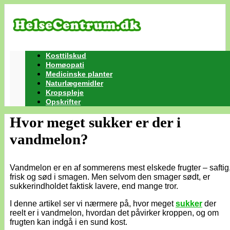
Kosttilskud
Homøopati
Medicinske planter
Naturlægemidler
Kropspleje
Opskrifter
Hvor meget sukker er der i
vandmelon?
Vandmelon er en af sommerens mest elskede frugter – saftig
frisk og sød i smagen. Men selvom den smager sødt, er
sukkerindholdet faktisk lavere, end mange tror.
I denne artikel ser vi nærmere på, hvor meget
sukker
der
reelt er i vandmelon, hvordan det påvirker kroppen, og om
frugten kan indgå i en sund kost.