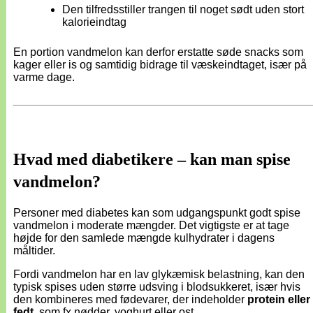
Den tilfredsstiller trangen til noget sødt uden stort
kalorieindtag
En portion vandmelon kan derfor erstatte søde snacks som
kager eller is og samtidig bidrage til væskeindtaget, især på
varme dage.
Hvad med diabetikere – kan man spise
vandmelon?
Personer med diabetes kan som udgangspunkt godt spise
vandmelon i moderate mængder. Det vigtigste er at tage
højde for den samlede mængde kulhydrater i dagens
måltider.
Fordi vandmelon har en lav glykæmisk belastning, kan den
typisk spises uden større udsving i blodsukkeret, især hvis
den kombineres med fødevarer, der indeholder
protein eller
fedt
, som fx nødder, yoghurt eller ost.