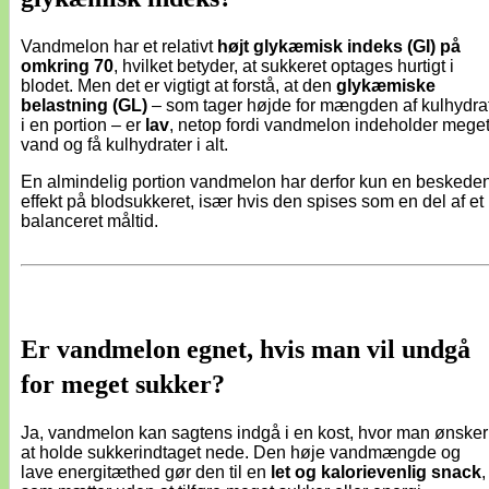
Vandmelon har et relativt
højt glykæmisk indeks (GI) på
omkring 70
, hvilket betyder, at sukkeret optages hurtigt i
blodet. Men det er vigtigt at forstå, at den
glykæmiske
belastning (GL)
– som tager højde for mængden af kulhydra
i en portion – er
lav
, netop fordi vandmelon indeholder mege
vand og få kulhydrater i alt.
En almindelig portion vandmelon har derfor kun en beskede
effekt på blodsukkeret, især hvis den spises som en del af et
balanceret måltid.
Er vandmelon egnet, hvis man vil undgå
for meget sukker?
Ja, vandmelon kan sagtens indgå i en kost, hvor man ønsker
at holde sukkerindtaget nede. Den høje vandmængde og
lave energitæthed gør den til en
let og kalorievenlig snack
,