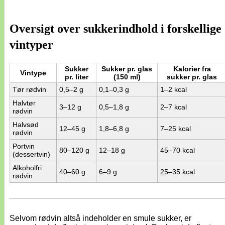
Oversigt over sukkerindhold i forskellige
vintyper
Sukker
Sukker pr. glas
Kalorier fra
Vintype
pr. liter
(150 ml)
sukker pr. glas
Tør rødvin
0,5–2 g
0,1–0,3 g
1–2 kcal
Halvtør
3–12 g
0,5–1,8 g
2–7 kcal
rødvin
Halvsød
12–45 g
1,8–6,8 g
7–25 kcal
rødvin
Portvin
80–120 g
12–18 g
45–70 kcal
(dessertvin)
Alkoholfri
40–60 g
6–9 g
25–35 kcal
rødvin
Selvom rødvin altså indeholder en smule sukker, er