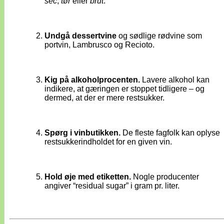
sec
,
tør
eller
brut
.
Undgå dessertvine
og sødlige rødvine som
portvin, Lambrusco og Recioto.
Kig på alkoholprocenten.
Lavere alkohol kan
indikere, at gæringen er stoppet tidligere – og
dermed, at der er mere restsukker.
Spørg i vinbutikken.
De fleste fagfolk kan oplyse
restsukkerindholdet for en given vin.
Hold øje med etiketten.
Nogle producenter
angiver “residual sugar” i gram pr. liter.