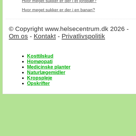
Hvor meget sukker er der i et jordbær?
Hvor meget sukker er der i en banan?
© Copyright www.helsecentrum.dk 2026 -
Om os
-
Kontakt
-
Privatlivspolitik
Kosttilskud
Homøopati
Medicinske planter
Naturlægemidler
Kropspleje
Opskrifter