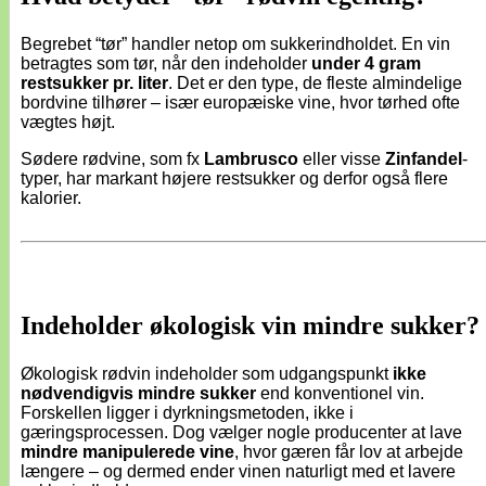
Begrebet “tør” handler netop om sukkerindholdet. En vin
betragtes som tør, når den indeholder
under 4 gram
restsukker pr. liter
. Det er den type, de fleste almindelige
bordvine tilhører – især europæiske vine, hvor tørhed ofte
vægtes højt.
Sødere rødvine, som fx
Lambrusco
eller visse
Zinfandel
-
typer, har markant højere restsukker og derfor også flere
kalorier.
Indeholder økologisk vin mindre sukker?
Økologisk rødvin indeholder som udgangspunkt
ikke
nødvendigvis mindre sukker
end konventionel vin.
Forskellen ligger i dyrkningsmetoden, ikke i
gæringsprocessen. Dog vælger nogle producenter at lave
mindre manipulerede vine
, hvor gæren får lov at arbejde
længere – og dermed ender vinen naturligt med et lavere