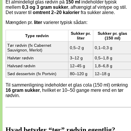
Et almindeligt glas rødvin på
150 ml
indeholder typisk
mellem
0,3 og 3 gram sukker
, afhængigt af vintype og stil.
Det svarer til
omtrent 2–20 kalorier
fra sukker alene.
Mængden pr.
liter
varierer typisk sådan:
Sukker pr.
Sukker pr. glas
Type rødvin
liter
(150 ml)
Tør rødvin (fx Cabernet
0,5–2 g
0,1–0,3 g
Sauvignon, Merlot)
Halvtør rødvin
3–12 g
0,5–1,8 g
Halvsød rødvin
12–45 g
1,8–6,8 g
Sød dessertvin (fx Portvin)
80–120 g
12–18 g
Til sammenligning indeholder et glas cola (150 ml) omkring
16 gram sukker
, hvilket er 10–50 gange mere end en tør
rødvin.
Hvad betyder “tør” rødvin egentlig?