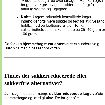
% uden at det går ud over smagen. Man kan også
bruge revne grøntsager, nødder eller frugt for
naturlig sødme og fugtighed.
Købte kager:
Industrielt fremstillede kager
indeholder ofte mere sukker og fedt for at give lang
holdbarhed og kraftigere smag. Her kan
sukkerindholdet nemt komme op på 35–40 gram pr
100 gram.
Derfor kan
hjemmebagte varianter
være et sundere valg,
især hvis man tilpasser opskriften.
Findes der sukkerreducerede eller
sukkerfrie alternativer?
Ja, i dag findes der mange
sukkerreducerede kager
, både
hjemmebagte og færdigkøbte. De bruger ofte: