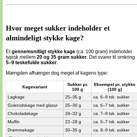
Hvor meget sukker indeholder et
almindeligt stykke kage?
Et
gennemsnitligt stykke kage
(ca. 100 gram) indeholder
typisk mellem
20 og 35 gram sukker
. Det svarer til omkring
5–9 teskefulde sukker
.
Mængden afhænger dog meget af kagens type:
Sukker pr.
Eksempel pr. stykke
Kagevariant
100 g
(100 g)
Lagkage
25–35 g
ca. 6–9 tsk. sukker
Gulerodskage med glasur
25–30 g
ca. 6–7 tsk. sukker
Chokoladekage
28–32 g
ca. 7–8 tsk. sukker
Muffin
22–28 g
ca. 5–7 tsk. sukker
Drømmekage
30–35 g
ca. 8–9 tsk. sukker