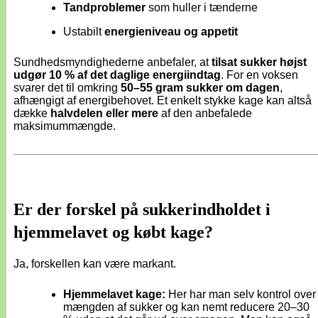
Tandproblemer
som huller i tænderne
Ustabilt
energieniveau og appetit
Sundhedsmyndighederne anbefaler, at
tilsat sukker højst
udgør 10 % af det daglige energiindtag
. For en voksen
svarer det til omkring
50–55 gram sukker om dagen
,
afhængigt af energibehovet. Et enkelt stykke kage kan altså
dække
halvdelen eller mere
af den anbefalede
maksimummængde.
Er der forskel på sukkerindholdet i
hjemmelavet og købt kage?
Ja, forskellen kan være markant.
Hjemmelavet kage:
Her har man selv kontrol over
mængden af sukker og kan nemt reducere 20–30