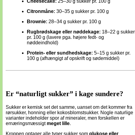
Cheesecake:
25–30 g sukker pr. 100 g
Citronmåne:
30–35 g sukker pr. 100 g
Brownie:
28–34 g sukker pr. 100 g
Rugbrødskage eller nøddekage:
18–22 g sukker
pr. 100 g (lavere pga. højere fedt- og
nøddeindhold)
Protein- eller sundhedskage:
5–15 g sukker pr.
100 g (afhængigt af opskrift og sødemiddel)
Er “naturligt sukker” i kage sundere?
Sukker er kemisk set det samme, uanset om det kommer fra
rørsukker, honning eller kokosblomstsukker. Nogle naturlige
varianter indeholder spor af mineraler, men forskellen er
ernæringsmæssigt
meget lille
.
Kroppen optager alle typer sukker som
glukose eller