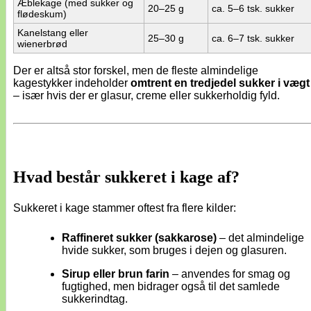
Æblekage (med sukker og
20–25 g
ca. 5–6 tsk. sukker
flødeskum)
Kanelstang eller
25–30 g
ca. 6–7 tsk. sukker
wienerbrød
Der er altså stor forskel, men de fleste almindelige
kagestykker indeholder
omtrent en tredjedel sukker i vægt
– især hvis der er glasur, creme eller sukkerholdig fyld.
Hvad består sukkeret i kage af?
Sukkeret i kage stammer oftest fra flere kilder:
Raffineret sukker (sakkarose)
– det almindelige
hvide sukker, som bruges i dejen og glasuren.
Sirup eller brun farin
– anvendes for smag og
fugtighed, men bidrager også til det samlede
sukkerindtag.