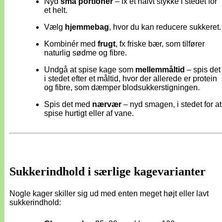
Nyd
små portioner
– fx et halvt stykke i stedet for
et helt.
Vælg
hjemmebag
, hvor du kan reducere sukkeret.
Kombinér med
frugt
, fx friske bær, som tilfører
naturlig sødme og fibre.
Undgå at spise kage som
mellemmåltid
– spis det
i stedet efter et måltid, hvor der allerede er protein
og fibre, som dæmper blodsukkerstigningen.
Spis det med
nærvær
– nyd smagen, i stedet for at
spise hurtigt eller af vane.
Sukkerindhold i særlige kagevarianter
Nogle kager skiller sig ud med enten meget højt eller lavt
sukkerindhold: